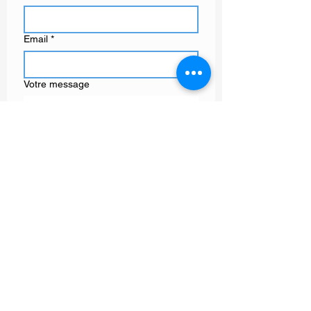
Email
*
Votre message
Envoyer
GAËLLE MOT
artiste peintre