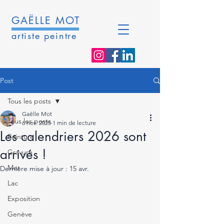
GAËLLE MOT
artiste peintre
Post
Tous les posts
Gaëlle Mot
Tous les posts
6 nov. 2025
1 min de lecture
Les calendriers 2026 sont
Peinture
arrivés !
Gravure
Mer
Dernière mise à jour :
15 avr.
Lac
Exposition
Genève