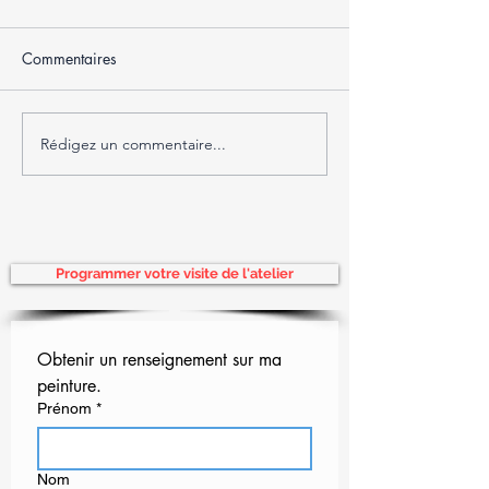
Commentaires
Rédigez un commentaire...
Séjour hors du temps au
Dans les pas de
Waldhaus de Sils Maria
Segantini
Programmer votre visite de l'atelier
Obtenir un renseignement sur ma 
peinture.
Prénom
*
Nom