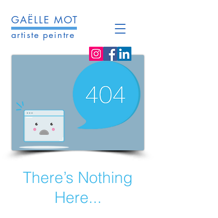
GAËLLE MOT
artiste peintre
There’s Nothing
Here...