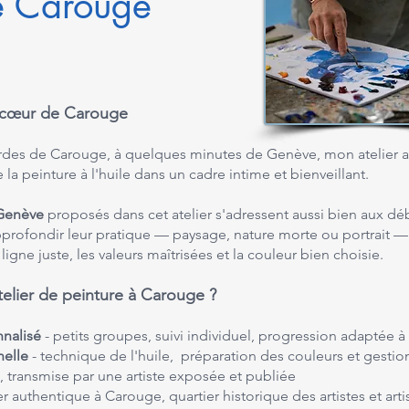
de Carouge
au cœur de Carouge
ardes de Carouge, à quelques minutes de Genève, mon atelier ac
la peinture à l'huile dans un cadre intime et bienveillant.
 Genève
proposés dans cet atelier s'adressent aussi bien aux dé
profondir leur pratique — paysage, nature morte ou portrait — d
igne juste, les valeurs maîtrisées et la couleur bien choisie.
telier de peinture à Carouge ?
nnalisé
- petits groupes, suivi individuel, progression adaptée 
nelle
- technique de l'huile, préparation des couleurs et gestion
, transmise par une artiste exposée et publiée
ier authentique à Carouge, quartier historique des artistes et art