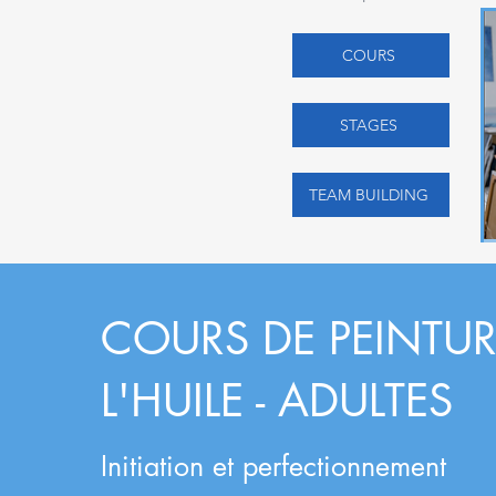
COURS
STAGES
TEAM BUILDING
COURS DE PEINTUR
L'HUILE - ADULTES
Initiation et perfectionnement