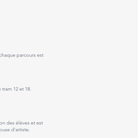
 chaque parcours est
 tram 12 et 18.
on des élèves et est
ouse d'artiste.