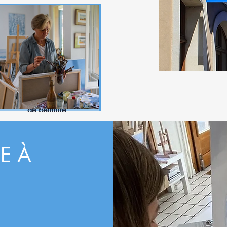
Carte cadeau - Cours
de peinture
Prix
340,00CHF
E À