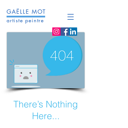
GAËLLE MOT
artiste peintre
There’s Nothing
Here...