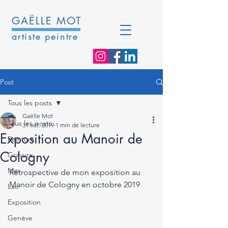
GAËLLE MOT
artiste peintre
Post
Tous les posts
Gaëlle Mot
Tous les posts
31 oct. 2019
1 min de lecture
Exposition au Manoir de
Peinture
Cologny
Gravure
Mer
Rétrospective de mon exposition au 
Manoir de Cologny en octobre 2019
Lac
Exposition
Genève