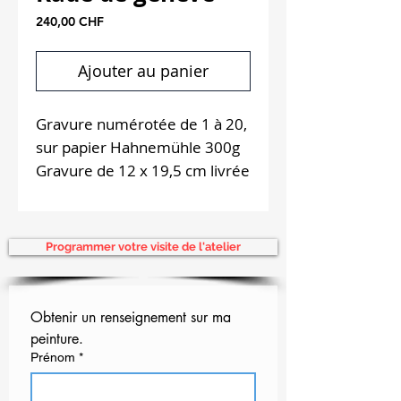
Prix
240,00 CHF
Ajouter au panier
Gravure numérotée de 1 à 20,
sur papier Hahnemühle 300g
Gravure de 12 x 19,5 cm livrée
avec passepartout blanc de 30
x 40 cm, 2018
Proposition d'encadrement
Programmer votre visite de l'atelier
sur place
Obtenir un renseignement sur ma 
peinture.
Prénom
*