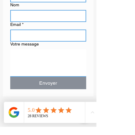
Nom
Email
*
Votre message
Envoyer
GAËLLE MOT
artiste peintre